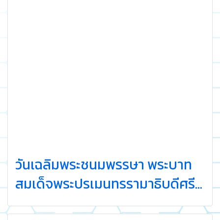
วันเฉลิมพระชนมพรรษา พระบาท
สมเด็จพระปรเมนทรรามาธิบดีศรี
สินทรมหาวชิราลงกรณ พระวชิร