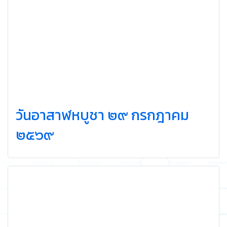
วันอาสาฬหบูชา ๒๙ กรกฎาคม
๒๕๖๙