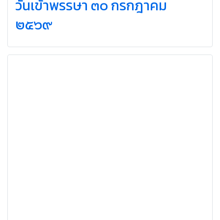
วันเข้าพรรษา ๓๐ กรกฎาคม
๒๕๖๙