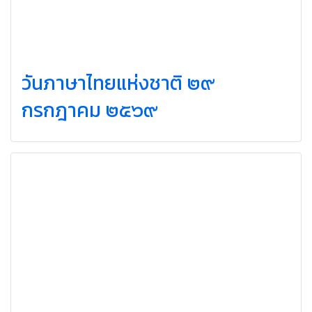
วันภาษาไทยแห่งชาติ ๒๙
กรกฎาคม ๒๕๖๙