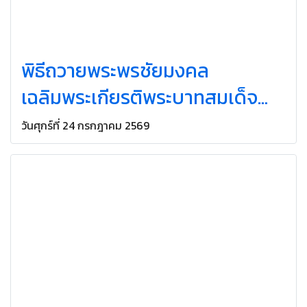
พิธีถวายพระพรชัยมงคล
เฉลิมพระเกียรติพระบาทสมเด็จ
พระเจ้าอยู่หัว เนื่องในโอกาสวัน
วันศุกร์ที่ 24 กรกฎาคม 2569
เฉลิมพระชนมพรรษา 28
กรกฎาคม 2569